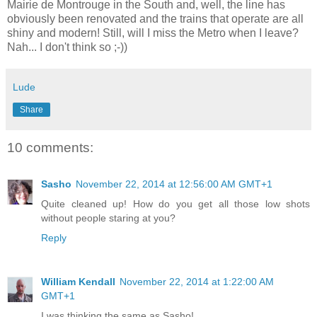
Mairie de Montrouge in the South and, well, the line has
obviously been renovated and the trains that operate are all
shiny and modern! Still, will I miss the Metro when I leave?
Nah... I don't think so ;-))
Lude
Share
10 comments:
Sasho
November 22, 2014 at 12:56:00 AM GMT+1
Quite cleaned up! How do you get all those low shots
without people staring at you?
Reply
William Kendall
November 22, 2014 at 1:22:00 AM
GMT+1
I was thinking the same as Sasho!