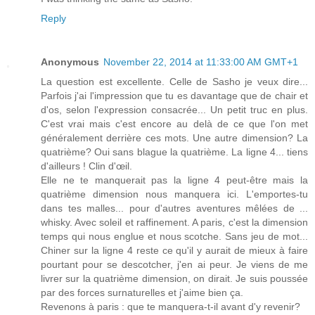
Reply
Anonymous
November 22, 2014 at 11:33:00 AM GMT+1
La question est excellente. Celle de Sasho je veux dire...
Parfois j'ai l'impression que tu es davantage que de chair et
d'os, selon l'expression consacrée... Un petit truc en plus.
C'est vrai mais c'est encore au delà de ce que l'on met
généralement derrière ces mots. Une autre dimension? La
quatrième? Oui sans blague la quatrième. La ligne 4... tiens
d'ailleurs ! Clin d'œil.
Elle ne te manquerait pas la ligne 4 peut-être mais la
quatrième dimension nous manquera ici. L'emportes-tu
dans tes malles... pour d'autres aventures mêlées de ...
whisky. Avec soleil et raffinement. A paris, c'est la dimension
temps qui nous englue et nous scotche. Sans jeu de mot...
Chiner sur la ligne 4 reste ce qu'il y aurait de mieux à faire
pourtant pour se descotcher, j'en ai peur. Je viens de me
livrer sur la quatrième dimension, on dirait. Je suis poussée
par des forces surnaturelles et j'aime bien ça.
Revenons à paris : que te manquera-t-il avant d'y revenir?